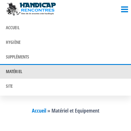
Blog
Un blog
Passer
où l'on
Santé &
ce
parle
contenu
Handicap
santé et
ACCUEIL
handicap
!
HYGIÈNE
SUPPLÉMENTS
MATÉRIEL
SITE
Accueil
»
Matériel et Equipement