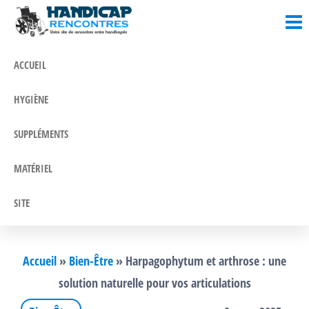
Blog
Un blog
Passer
où l'on
Santé &
ce
parle
contenu
Handicap
santé et
ACCUEIL
handicap
!
HYGIÈNE
SUPPLÉMENTS
MATÉRIEL
SITE
Accueil
»
Bien-Être
»
Harpagophytum et arthrose : une
solution naturelle pour vos articulations