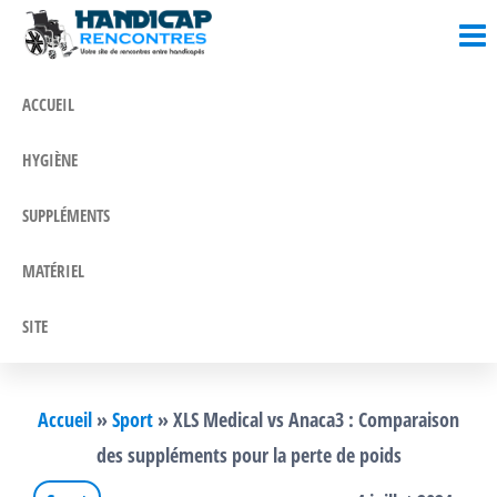
Blog
Un blog
Passer
où l'on
Santé &
ce
parle
contenu
Handicap
santé et
ACCUEIL
handicap
!
HYGIÈNE
SUPPLÉMENTS
MATÉRIEL
SITE
Accueil
»
Sport
»
XLS Medical vs Anaca3 : Comparaison
des suppléments pour la perte de poids