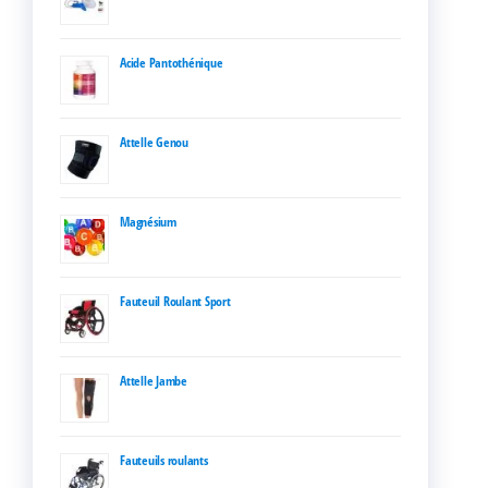
Acide Pantothénique
Attelle Genou
Magnésium
Fauteuil Roulant Sport
Attelle Jambe
Fauteuils roulants