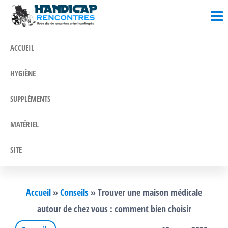
Blog
Un blog
Passer
où l'on
Santé &
ce
parle
contenu
Handicap
santé et
ACCUEIL
handicap
!
HYGIÈNE
SUPPLÉMENTS
MATÉRIEL
SITE
Accueil
»
Conseils
»
Trouver une maison médicale
autour de chez vous : comment bien choisir